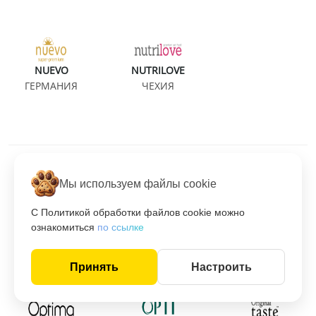
NUEVO
NUTRILOVE
ГЕРМАНИЯ
ЧЕХИЯ
Мы используем файлы cookie
С Политикой обработки файлов cookie можно
ознакомиться
по ссылке
ONLY
ONTO
OPTI LIFE
БЕЛАРУСЬ
РОССИЯ
БЕЛЬГИЯ
Принять
Настроить