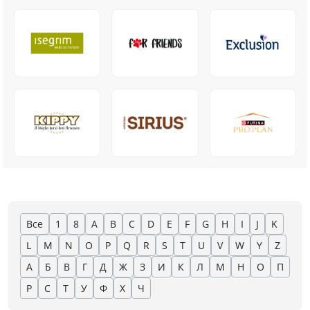
Все
1
8
A
B
C
D
E
F
G
H
I
J
K
L
M
N
O
P
Q
R
S
T
U
V
W
Y
Z
А
Б
В
Г
Д
Ж
З
И
К
Л
М
Н
О
П
Р
С
Т
У
Ф
Х
Ч