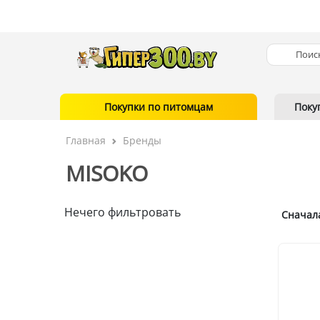
Покупки по питомцам
Поку
Главная
Бренды
MISOKO
Нечего фильтровать
Сначал