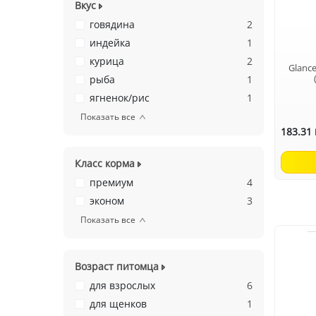
Вкус
говядина
2
индейка
1
курица
2
Glance
рыба
1
ягненок/рис
1
Показать все
183.31
Класс корма
премиум
4
эконом
3
Показать все
Возраст питомца
для взрослых
6
для щенков
1