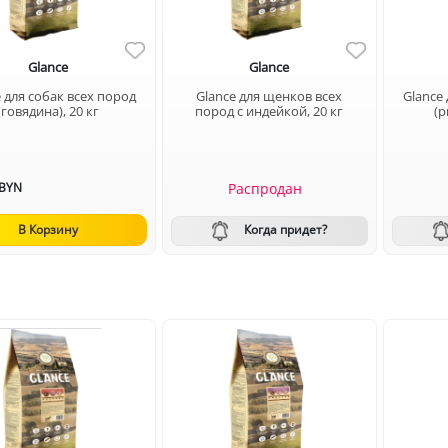
Glance
Glance
 для собак всех пород
Glance для щенков всех
Glance
(говядина), 20 кг
пород с индейкой, 20 кг
(р
Распродан
BYN
Когда придет?
В Корзину