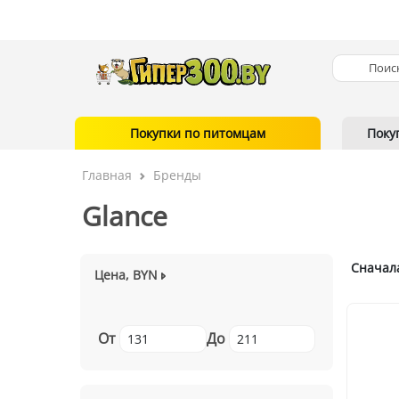
Покупки по питомцам
Поку
Главная
Бренды
Glance
Сначал
Цена, BYN
От
До