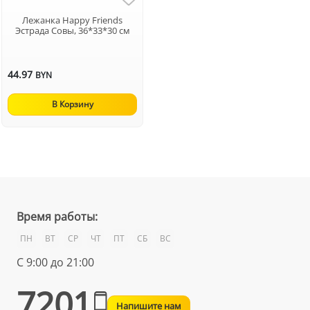
Лежанка Happy Friends
Эстрада Совы, 36*33*30 см
44.97
BYN
В Корзину
Время работы:
ПН
ВТ
СР
ЧТ
ПТ
СБ
ВС
С 9:00 до 21:00
7201
Напишите нам