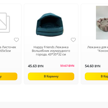
а Листочек
Happy Friends Лежанка
Лежанка для 
х65х5см
Волшебник изумрудного
"Кокон
города, 43*35*32 см
45.63
59.67 BYN
54.60
BYN
BYN
у
В Корзину
В Ко