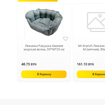
Лежанка Ракушка Амелия
Mr.Kranch Лежанк
морская волна, 55*50*25 см
M (мятная), 90
48.73
161.10
BYN
BYN
В Корзину
В Корзин