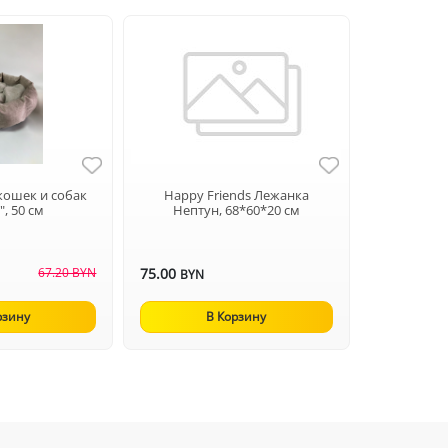
кошек и собак
Happy Friends Лежанка
", 50 см
Нептун, 68*60*20 см
67.20 BYN
75.00
BYN
рзину
В Корзину