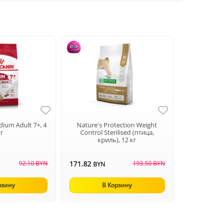
dium Adult 7+, 4
Nature's Protection Weight
кг
Control Sterilised (птица,
криль), 12 кг
92.10 BYN
171.82
193.50 BYN
BYN
рзину
В Корзину