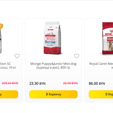
ction SC
Monge Puppy&Junior Mini dog
Royal Canin Me
ось), 10 кг
(курица и рис), 800 гр
298.43 BYN
23.30
26.90 BYN
86.00
BYN
BYN
у
В Корзину
В Ко