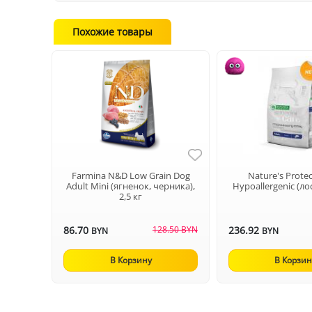
Похожие товары
Farmina N&D Low Grain Dog
Nature's Prote
Adult Mini (ягненок, черника),
Hypoallergenic (лос
2,5 кг
86.70
128.50 BYN
236.92
BYN
BYN
В Корзину
В Корзин