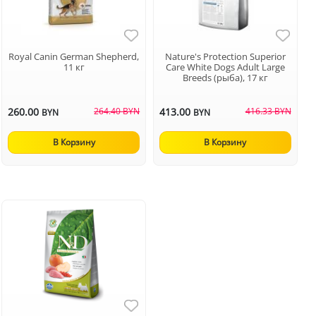
Royal Canin German Shepherd,
Nature's Protection Superior
11 кг
Care White Dogs Adult Large
Breeds (рыба), 17 кг
260.00
264.40 BYN
413.00
416.33 BYN
BYN
BYN
В Корзину
В Корзину