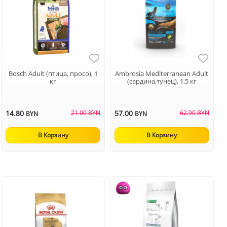
Bosch Adult (птица, просо), 1
Ambrosia Mediterranean Adult
кг
(сардина,тунец), 1,5 кг
14.80
21.00 BYN
57.00
62.90 BYN
BYN
BYN
В Корзину
В Корзину