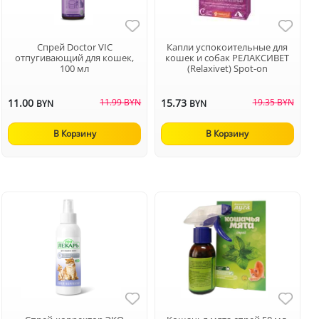
Спрей Doctor VIC
Капли успокоительные для
отпугивающий для кошек,
кошек и собак РЕЛАКСИВЕТ
100 мл
(Relaxivet) Spot-on
11.00
11.99 BYN
15.73
19.35 BYN
BYN
BYN
В Корзину
В Корзину