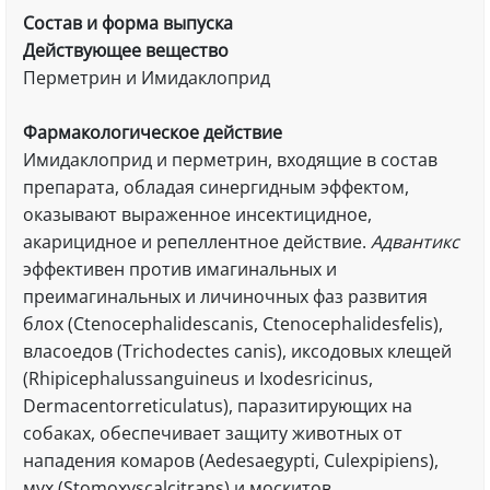
Состав и форма выпуска
Действующее вещество
Перметрин и Имидаклоприд
Фармакологическое действие
Имидаклоприд и перметрин, входящие в состав
препарата, обладая синергидным эффектом,
оказывают выраженное инсектицидное,
акарицидное и репеллентное действие.
Адвантикс
эффективен против имагинальных и
преимагинальных и личиночных фаз развития
блох (Ctenocephalidescanis, Ctenocephalidesfelis),
власоедов (Trichodectes canis), иксодовых клещей
(Rhipicephalussanguineus и Ixodesricinus,
Dermacentorreticulatus), паразитирующих на
собаках, обеспечивает защиту животных от
нападения комаров (Aedesaegypti, Culexpipiens),
мух (Stomoxyscalcitrans) и москитов