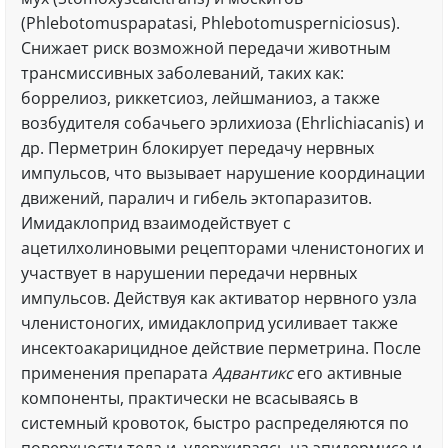
(Phlebotomuspapatasi, Phlebotomusperniciosus).
Снижает риск возможной передачи животным
трансмиссивных заболеваний, таких как:
боррелиоз, риккетсиоз, лейшманиоз, а также
возбудителя собачьего эрлихиоза (Ehrlichiacanis) и
др. Перметрин блокирует передачу нервных
импульсов, что вызывает нарушение координации
движений, паралич и гибель эктопаразитов.
Имидаклоприд взаимодействует с
ацетилхолиновыми рецепторами членистоногих и
участвует в нарушении передачи нервных
импульсов. Действуя как активатор нервного узла
членистоногих, имидаклоприд усиливает также
инсектоакарицидное действие перметрина. После
применения препарата
Адвантикс
его активные
компоненты, практически не всасываясь в
системный кровоток, быстро распределяются по