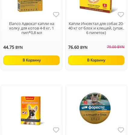
Elanco Адвокат капли на
Капли Инсектал для собак 20-
холку для котов 4-8 кг, 1
40 кг от блох и клещей, (упак.
пип*0,8 мл
6 пипеток)
44.75
76.60
79.00 BYN
BYN
BYN
В Корзину
В Корзину