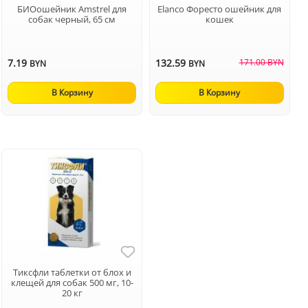
БИОошейник Amstrel для
Elanco Форесто ошейник для
собак черный, 65 см
кошек
7.19
132.59
171.00 BYN
BYN
BYN
В Корзину
В Корзину
Тиксфли таблетки от блох и
клещей для собак 500 мг, 10-
20 кг