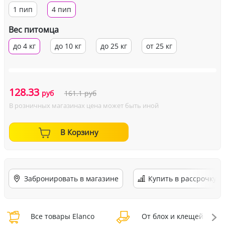
1 пип
4 пип
Вес питомца
до 4 кг
до 10 кг
до 25 кг
от 25 кг
128.33
руб
161.1
руб
В розничных магазинах цена может быть иной
В Корзину
Забронировать в магазине
Купить в рассрочку
Все товары Elanco
От блох и клещей Elanc