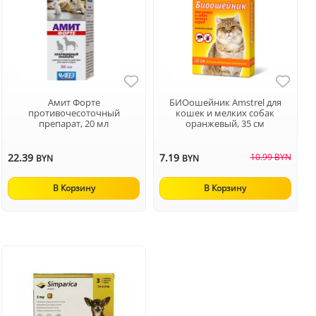
Амит Форте
БИОошейник Amstrel для
противочесоточный
кошек и мелких собак
препарат, 20 мл
оранжевый, 35 см
22.39
7.19
10.99 BYN
BYN
BYN
В Корзину
В Корзину