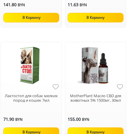
141.80
11.63
BYN
BYN
В Корзину
В Корзину
Лактостоп для собак мелких
MotherPlant Масло CBD для
пород и кошек 7мл
животных 5% 1500мг, 30мл
71.90
155.00
BYN
BYN
В Корзину
В Корзину