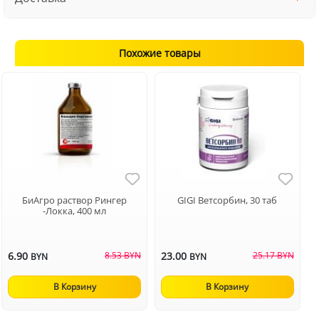
Похожие товары
БиАгро раствор Рингер
GIGI Ветсорбин, 30 таб
-Локка, 400 мл
6.90
8.53 BYN
23.00
25.17 BYN
BYN
BYN
В Корзину
В Корзину