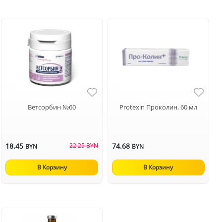
Ветсорбин №60
Protexin Проколин, 60 мл
18.45
22.25 BYN
74.68
BYN
BYN
В Корзину
В Корзину