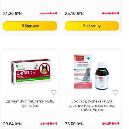
21.20
23.11 BYN
25.10
41.30 BYN
BYN
BYN
В Корзину
В Корзину
Диувет 3мг, таблетки №30,
Зоокард суспензия для
для собак
средних и крупных пород
собак, 50 мл
29.64
53.72 BYN
36.00
39.29 BYN
BYN
BYN