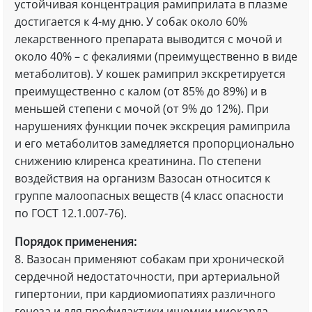
устойчивая концентрация рамиприлата в плазме
достигается к 4-му дню. У собак около 60%
лекарственного препарата выводится с мочой и
около 40% – с фекалиями (преимущественно в виде
метаболитов). У кошек рамиприл экскретируется
преимущественно с калом (от 85% до 89%) и в
меньшей степени с мочой (от 9% до 12%). При
нарушениях функции почек экскреция рамиприла
и его метаболитов замедляется пропорционально
снижению клиренса креатинина. По степени
воздействия на организм Вазосан относится к
группе малоопасных веществ (4 класс опасности
по ГОСТ 12.1.007-76).
Порядок применения:
8. Вазосан применяют собакам при хронической
сердечной недостаточности, при артериальной
гипертонии, при кардиомиопатиях различного
генеза и для профилактики ишемии миокарда.