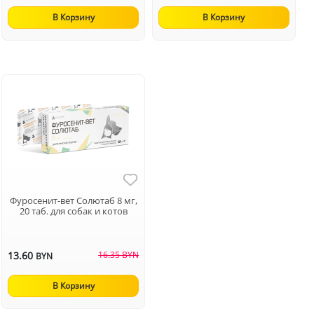
В Корзину
В Корзину
Фуросенит-вет Солютаб 8 мг,
20 таб. для собак и котов
13.60
16.35 BYN
BYN
В Корзину