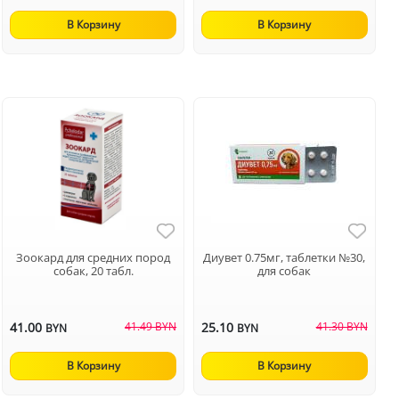
В Корзину
В Корзину
Зоокард для средних пород
Диувет 0.75мг, таблетки №30,
собак, 20 табл.
для собак
41.00
41.49 BYN
25.10
41.30 BYN
BYN
BYN
В Корзину
В Корзину