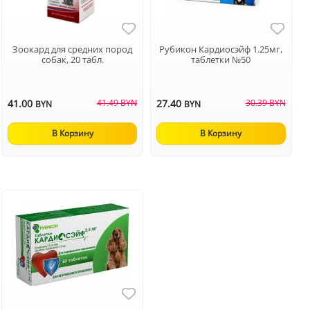
Зоокард для средних пород
Рубикон Кардиосэйф 1.25мг,
собак, 20 табл.
таблетки №50
41.00
41.49 BYN
27.40
30.39 BYN
BYN
BYN
В Корзину
В Корзину