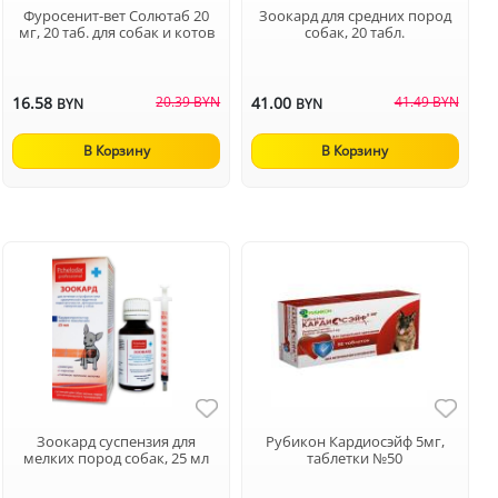
Фуросенит-вет Солютаб 20
Зоокард для средних пород
мг, 20 таб. для собак и котов
собак, 20 табл.
16.58
20.39 BYN
41.00
41.49 BYN
BYN
BYN
В Корзину
В Корзину
Зоокард суспензия для
Рубикон Кардиосэйф 5мг,
мелких пород собак, 25 мл
таблетки №50