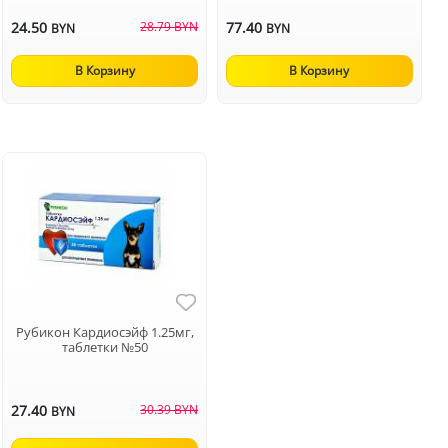
24.50
28.79 BYN
77.40
BYN
BYN
В Корзину
В Корзину
Рубикон Кардиосэйф 1.25мг,
таблетки №50
27.40
30.39 BYN
BYN