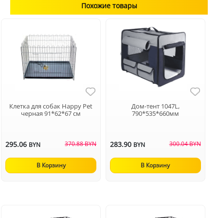
Похожие товары
Клетка для собак Happy Pet
Дом-тент 1047L,
черная 91*62*67 cм
790*535*660мм
295.06
370.88 BYN
283.90
300.04 BYN
BYN
BYN
В Корзину
В Корзину