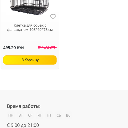
Клетка для собак с
фальшдном 108*69*78 см
495.20
811.72 BYN
BYN
В Корзину
Время работы:
ПН
ВТ
СР
ЧТ
ПТ
СБ
ВС
С 9:00 до 21:00