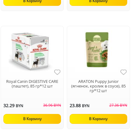
В Корзину
В Корзину
Royal Canin DIGESTIVE CARE
ARATON Puppy Junior
(паштет), 85 гр*12 шт
(ягненок, кролик в соусе), 85
гр*12 шт
32.29
36.96 BYN
23.88
27.36 BYN
BYN
BYN
В Корзину
В Корзину