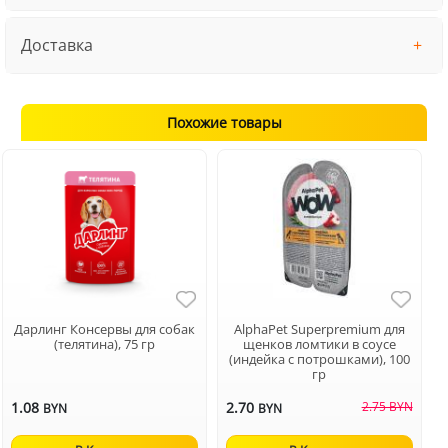
Доставка
Похожие товары
Дарлинг Консервы для собак
AlphaPet Superpremium для
(телятина), 75 гр
щенков ломтики в соусе
(индейка с потрошками), 100
гр
1.08
2.70
2.75 BYN
BYN
BYN