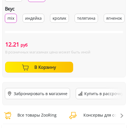
Вкус
mix
индейка
кролик
телятина
ягненок
12.21
руб
В розничных магазинах цена может быть иной
В Корзину
Забронировать в магазине
Купить в рассрочку
Все товары ZooRing
Консервы для собак Z