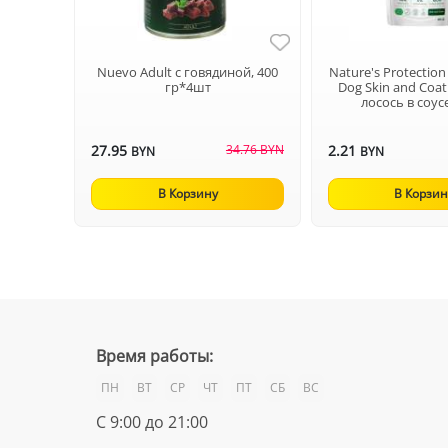
Nuevo Adult с говядиной, 400
Nature's Protection
гр*4шт
Dog Skin and Coat
лосось в соусе)
27.95
34.76 BYN
2.21
BYN
BYN
В Корзину
В Корзин
Время работы:
ПН
ВТ
СР
ЧТ
ПТ
СБ
ВС
С 9:00 до 21:00