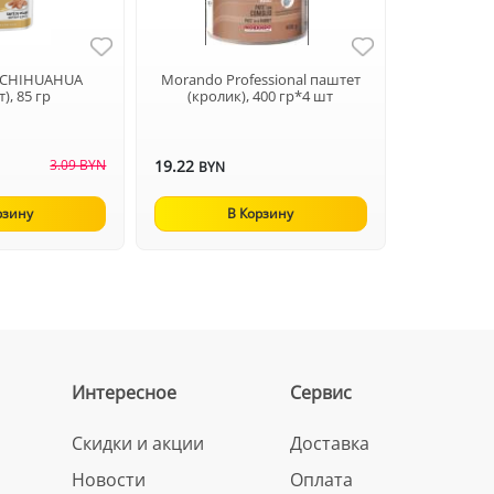
n CHIHUAHUA
Morando Professional паштет
), 85 гр
(кролик), 400 гр*4 шт
3.09 BYN
19.22
BYN
рзину
В Корзину
Интересное
Сервис
Скидки и акции
Доставка
Новости
Оплата