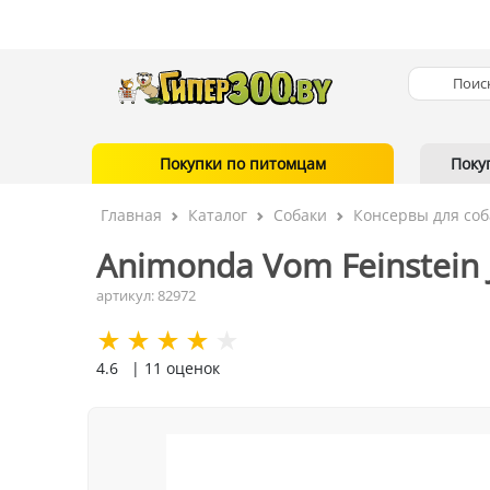
Покупки по питомцам
Поку
Главная
Каталог
Собаки
Консервы для соб
Animonda Vom Feinstein 
артикул: 82972
4.6
| 11 оценок