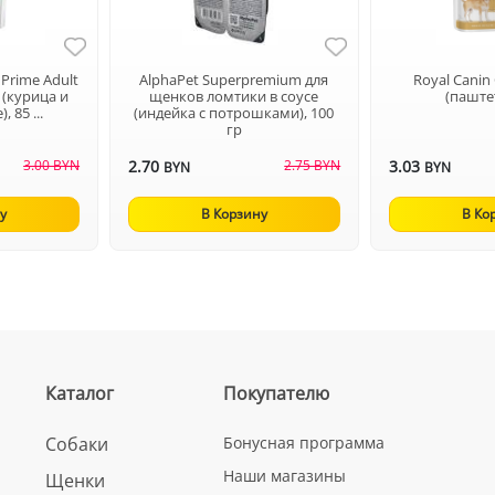
 Prime Adult
AlphaPet Superpremium для
Royal Cani
 (курица и
щенков ломтики в соусе
(паштет
, 85 ...
(индейка с потрошками), 100
гр
3.00 BYN
2.70
2.75 BYN
3.03
BYN
BYN
у
В Корзину
В Ко
Каталог
Покупателю
Собаки
Бонусная программа
Наши магазины
Щенки