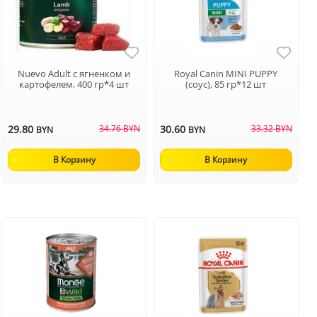
Nuevo Adult с ягненком и
Royal Canin MINI PUPPY
картофелем, 400 гр*4 шт
(соус), 85 гр*12 шт
29.80
34.76 BYN
30.60
33.32 BYN
BYN
BYN
В Корзину
В Корзину