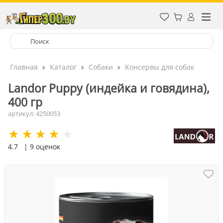
Главная
Каталог
Собаки
Консервы для собак
Landor Puppy (индейка и говядина),
400 гр
артикул: 4250053
4.7
| 9 оценок