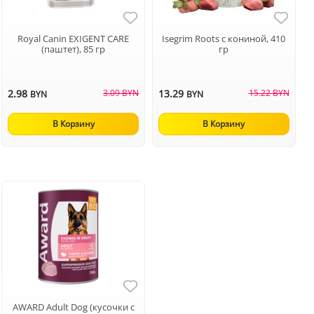
Royal Canin EXIGENT CARE
Isegrim Roots с кониной, 410
(паштет), 85 гр
гр
2.98
3.09 BYN
13.29
15.22 BYN
BYN
BYN
В Корзину
В Корзину
AWARD Adult Dog (кусочки с