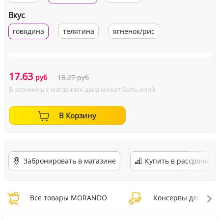
Вкус
говядина
телятина
ягненок/рис
17.63
руб
18.27
руб
В розничных магазинах цена может быть иной
В Корзину
Забронировать в магазине
Купить в рассрочку
Все товары MORANDO
Консервы для соб