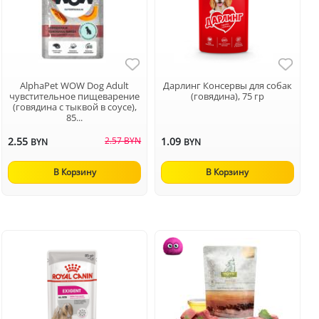
AlphaPet WOW Dog Adult
Дарлинг Консервы для собак
чувстительное пищеварение
(говядина), 75 гр
(говядина с тыквой в соусе),
85...
2.55
2.57 BYN
1.09
BYN
BYN
В Корзину
В Корзину