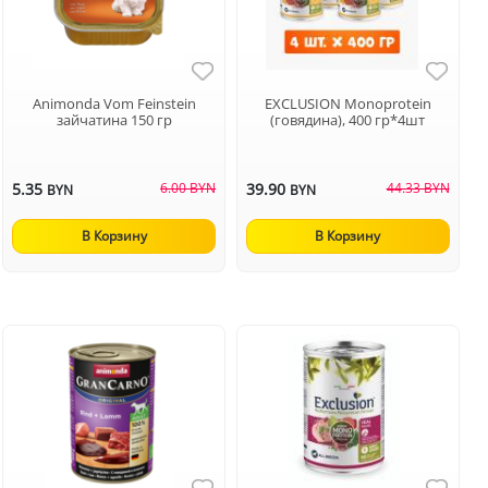
Animonda Vom Feinstein
EXCLUSION Monoprotein
зайчатина 150 гр
(говядина), 400 гр*4шт
5.35
6.00 BYN
39.90
44.33 BYN
BYN
BYN
В Корзину
В Корзину