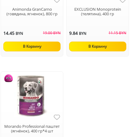
Animonda GranCarno
EXCLUSION Monoprotein
(говядина, ягненок), 800 гр
(телятина), 400 гр
14.45
19.00 BYN
9.84
11.15 BYN
BYN
BYN
В Корзину
В Корзину
Morando Professional паштет
(ягнёнок), 400 гр*4 шт