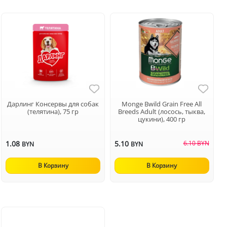
Дарлинг Консервы для собак
Monge Bwild Grain Free All
(телятина), 75 гр
Breeds Adult (лосось, тыква,
цукини), 400 гр
1.08
5.10
6.10 BYN
BYN
BYN
В Корзину
В Корзину