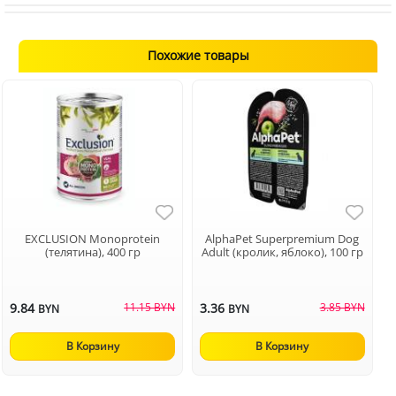
Похожие товары
EXCLUSION Monoprotein
AlphaPet Superpremium Dog
(телятина), 400 гр
Adult (кролик, яблоко), 100 гр
9.84
11.15 BYN
3.36
3.85 BYN
BYN
BYN
В Корзину
В Корзину