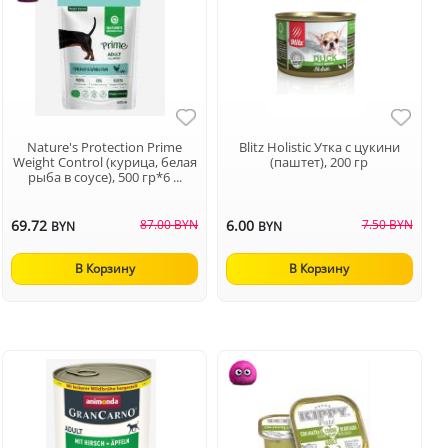
Nature's Protection Prime
Blitz Holistic Утка с цукини
Weight Control (курица, белая
(паштет), 200 гр
рыба в соусе), 500 гр*6 ...
69.72
87.00 BYN
6.00
7.50 BYN
BYN
BYN
В Корзину
В Корзину