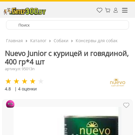
Главная
Каталог
Собаки
Консервы для собак
Nuevo Junior с курицей и говядиной,
400 гр*4 шт
артикул: 95013n
4.8
| 4 оценки