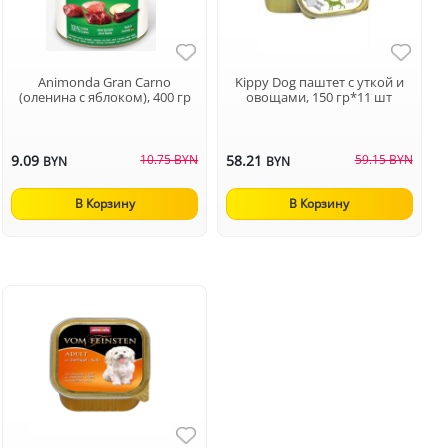
Animonda Gran Carno
Kippy Dog паштет с уткой и
(оленина с яблоком), 400 гр
овощами, 150 гр*11 шт
9.09
10.75 BYN
58.21
59.15 BYN
BYN
BYN
В Корзину
В Корзину