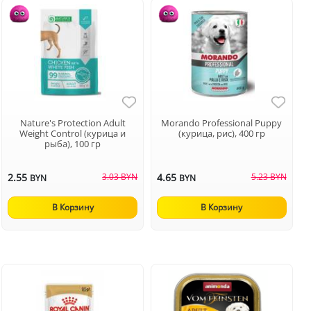
Nature's Protection Adult
Morando Professional Puppy
Weight Control (курица и
(курица, рис), 400 гр
рыба), 100 гр
2.55
3.03 BYN
4.65
5.23 BYN
BYN
BYN
В Корзину
В Корзину