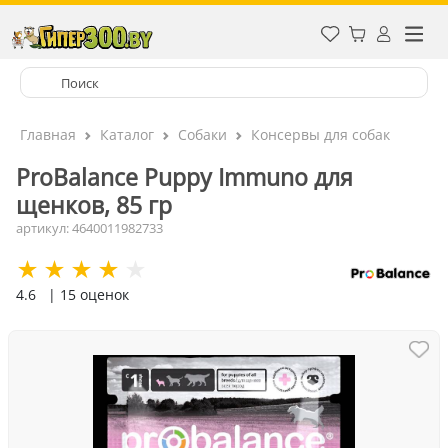
Главная
Каталог
Собаки
Консервы для собак
ProBalance Puppy Immuno для
щенков, 85 гр
артикул: 4640011982733
4.6
| 15 оценок