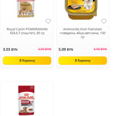
Royal Canin POMERANIAN
Animonda Vom Feinstein
ADULT (паштет), 85 гр
говядина, яйцо,ветчина, 150
гр
3.03
3.09 BYN
5.09
5.90 BYN
BYN
BYN
В Корзину
В Корзину