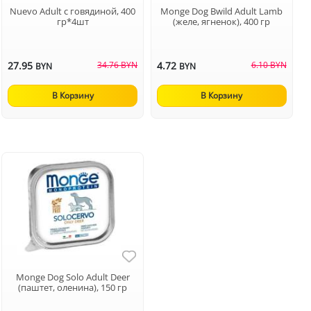
Nuevo Adult с говядиной, 400
Monge Dog Bwild Adult Lamb
гр*4шт
(желе, ягненок), 400 гр
27.95
34.76 BYN
4.72
6.10 BYN
BYN
BYN
В Корзину
В Корзину
Monge Dog Solo Adult Deer
(паштет, оленина), 150 гр