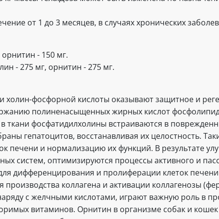
ение от 1 до 3 месяцев, в случаях хронических заболев
 орнитин - 150 мг.
ин - 275 мг, орнитин - 275 мг.
и холин-фосфорной кислоты оказывают защитное и ре
держанию полиненасыщенных жирных кислот фосфолипид
в ткани фосфатидилхолины встраиваются в поврежденн
раны гепатоцитов, восстанавливая их целостность. Так
к печени и нормализацию их функций. В результате ул
ых систем, оптимизируются процессы активного и пасс
ля дифференцирования и пролиферации клеток печени
 производства коллагена и активации коллагенозы (фе
аряду с желчными кислотами, играют важную роль в пр
римых витаминов. Орнитин в организме собак и кошек 