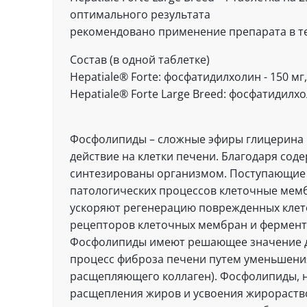
оптимального результата
рекомендовано применение препарата в теч
Состав (в одной таблетке)
Hepatiale® Forte: фосфатидилхолин - 150 мг,
Hepatiale® Forte Large Breed: фосфатидилхол
Фосфолипиды – сложные эфиры глицерина 
действие на клетки печени. Благодаря со
синтезированы организмом. Поступающие 
патологических процессов клеточные мемб
ускоряют регенерацию поврежденных клето
рецепторов клеточных мембран и ферментн
Фосфолипиды имеют решающее значение д
процесс фиброза печени путем уменьшения
расщепляющего коллаген). Фосфолипиды, н
расщепления жиров и усвоения жирораство