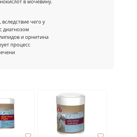
нокислот в мочевину.
 вследствие чего у
с диагнозом
липидов и орнитина
рует процесс
печени