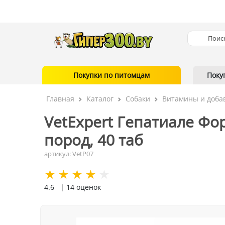
Покупки по питомцам
Поку
Главная
Каталог
Собаки
Витамины и доба
VetExpert Гепатиале Фор
пород, 40 таб
артикул: VetP07
4.6
| 14 оценок