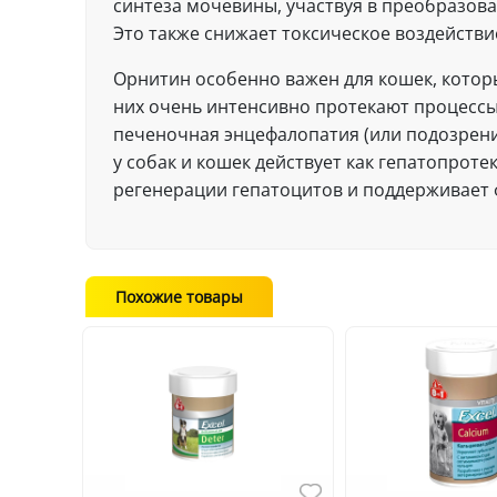
синтеза мочевины, участвуя в преобразов
Это также снижает токсическое воздействи
Орнитин особенно важен для кошек, которы
них очень интенсивно протекают процесс
печеночная энцефалопатия (или подозрени
у собак и кошек действует как гепатопрот
регенерации гепатоцитов и поддерживает 
Похожие товары