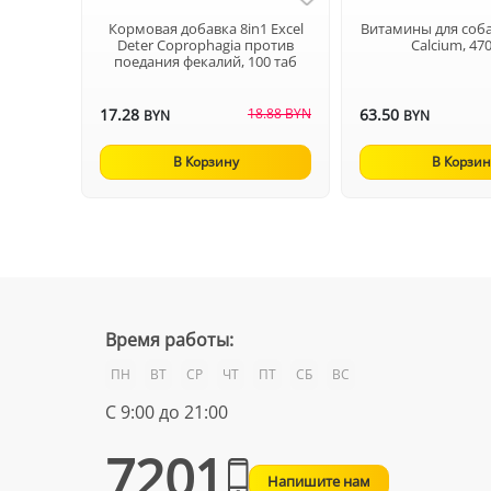
Кормовая добавка 8in1 Excel
Витамины для собак
Deter Coprophagia против
Calcium, 47
поедания фекалий, 100 таб
17.28
18.88 BYN
63.50
BYN
BYN
В Корзину
В Корзин
Время работы:
ПН
ВТ
СР
ЧТ
ПТ
СБ
ВС
С 9:00 до 21:00
7201
Напишите нам