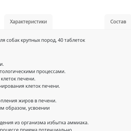
Характеристики
Состав
для собак крупных пород, 40 таблеток
и.
тологическими процессами.
клеток печени.
ирования клеток печени.
пления жиров в печени.
им образом, усвоении
дения из организма избытка аммиака.
процессе приема потенциально