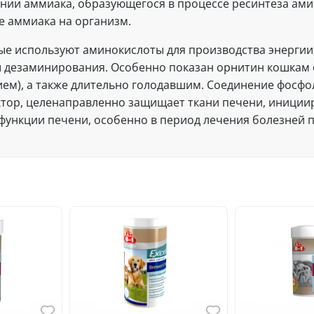
ании аммиака, образующегося в процессе ресинтеза ами
е аммиака на организм.
е используют аминокислоты для производства энергии,
ы дезаминирования. Особенно показан орнитин кошкам 
ем), а также длительно голодавшим. Соединение фосфо
ектор, целенаправленно защищает ткани печени, иниции
функции печени, особенно в период лечения болезней 