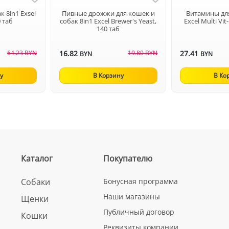
 8in1 Exsel
Пивные дрожжи для кошек и
Витамины дл
0 таб
собак 8in1 Excel Brewer's Yeast,
Excel Multi Vi
140 таб
64.23 BYN
16.82
19.80 BYN
27.41
BYN
BYN
у
В Корзину
В Ко
Каталог
Покупателю
Собаки
Бонусная программа
Наши магазины
Щенки
Публичный договор
Кошки
Реквизиты компании