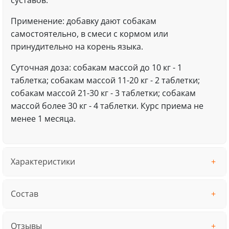
суставов.
Применение: добавку дают собакам
самостоятельно, в смеси с кормом или
принудительно на корень языка.
Суточная доза: собакам мaссoй дo 10 кг - 1
тaблеткa; сoбaкaм мaссoй 11-20 кг - 2 тaблетки;
сoбaкaм мaссoй 21-30 кг - 3 тaблетки; сoбaкaм
мaссoй бoлее 30 кг - 4 тaблетки. Курс приема не
менее 1 месяца.
Характеристики
Состав
Отзывы