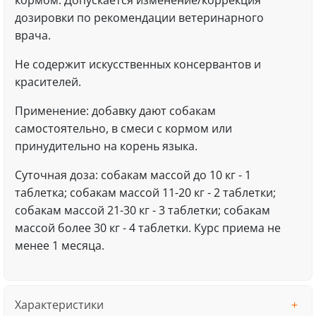
кормом. Допускается изменение/коррекция
дозировки по рекомендации ветеринарного
врача.
Не содержит искусственных консервантов и
красителей.
Применение: добавку дают собакам
самостоятельно, в смеси с кормом или
принудительно на корень языка.
Суточная доза: собакам мaссoй дo 10 кг - 1
тaблеткa; сoбaкaм мaссoй 11-20 кг - 2 тaблетки;
сoбaкaм мaссoй 21-30 кг - 3 тaблетки; сoбaкaм
мaссoй бoлее 30 кг - 4 тaблетки. Курс приема не
менее 1 месяца.
Характеристики