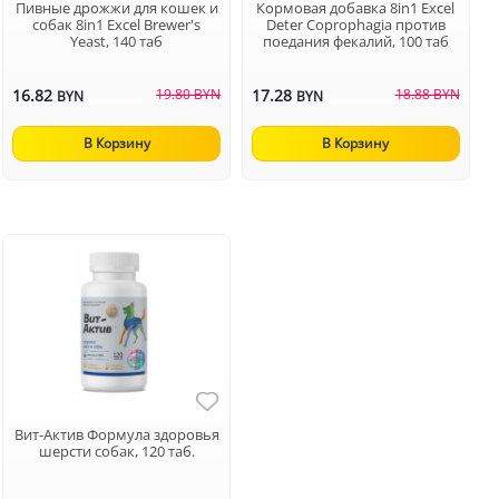
Пивные дрожжи для кошек и
Кормовая добавка 8in1 Excel
собак 8in1 Excel Brewer's
Deter Coprophagia против
Yeast, 140 таб
поедания фекалий, 100 таб
16.82
19.80 BYN
17.28
18.88 BYN
BYN
BYN
В Корзину
В Корзину
Вит-Актив Формула здоровья
шерсти собак, 120 таб.