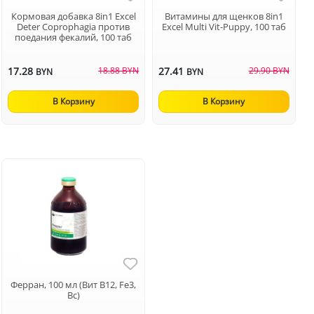
Кормовая добавка 8in1 Excel
Витамины для щенков 8in1
Deter Coprophagia против
Excel Multi Vit-Puppy, 100 таб
поедания фекалий, 100 таб
17.28
18.88 BYN
27.41
29.90 BYN
BYN
BYN
В Корзину
В Корзину
Ферран, 100 мл (Вит В12, Fe3,
Вс)