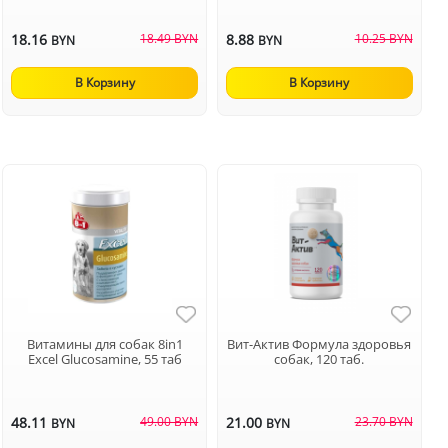
18.16
18.49 BYN
8.88
10.25 BYN
BYN
BYN
В Корзину
В Корзину
Витамины для собак 8in1
Вит-Актив Формула здоровья
Excel Glucosamine, 55 таб
собак, 120 таб.
48.11
49.00 BYN
21.00
23.70 BYN
BYN
BYN