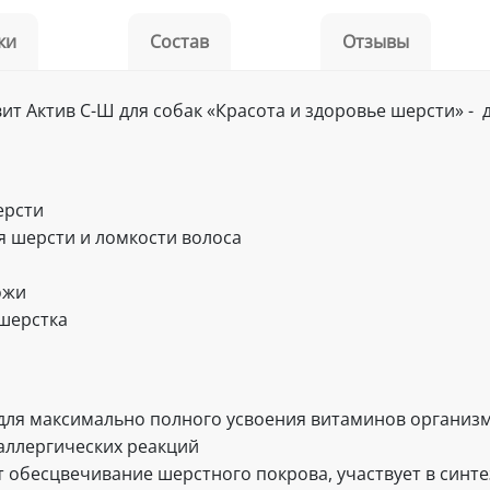
ки
Состав
Отзывы
 Актив С-Ш для собак «Красота и здоровье шерсти» - 
ерсти
 шерсти и ломкости волоса
ожи
дшерстка
для максимально полного усвоения витаминов организ
аллергических реакций
 обесцвечивание шерстного покрова, участвует в синте