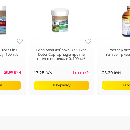
нков 8in1
Кормовая добавка 8in1 Excel
Раствор ви
py, 100 таб
Deter Coprophagia против
Виттри Триви
поедания фекалий, 100 таб
29.90 BYN
17.28
18.88 BYN
25.20
BYN
BYN
у
В Корзину
В Ко