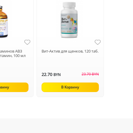
таминов АВЗ
Вит-Актив для щенков, 120 таб.
тамин, 100 мл
22.70
23.70 BYN
BYN
рзину
В Корзину