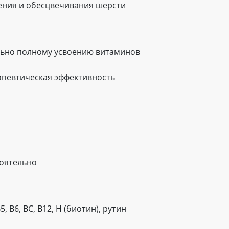
ения и обесцвечивания шерсти
льно полному усвоению витаминов
апевтическая эффективность
тоятельно
 В6, ВС, В12, Н (биотин), рутин