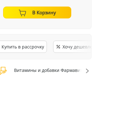
В Корзину
Купить в рассрочку
Хочу дешевле
Витамины и добавки Фармавит Актив
Витамин