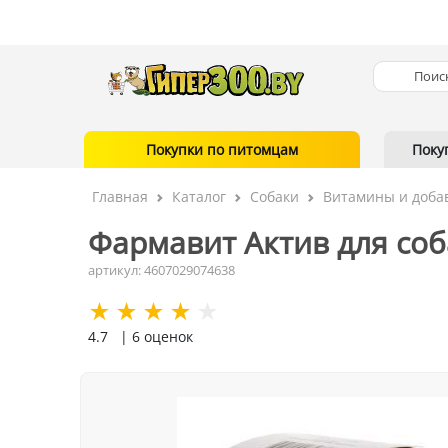
Покупки по питомцам
Поку
Главная
Каталог
Собаки
Витамины и доба
Фармавит Актив для соба
артикул: 4607029074638
4.7
| 6 оценок