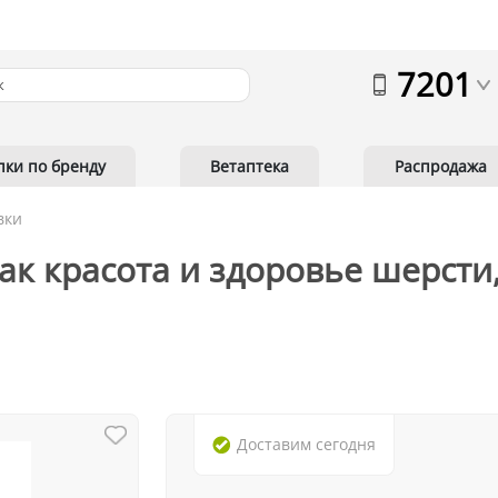
7201
пки по бренду
Ветаптека
Распродажа
вки
к красота и здоровье шерсти,
Доставим
сегодня