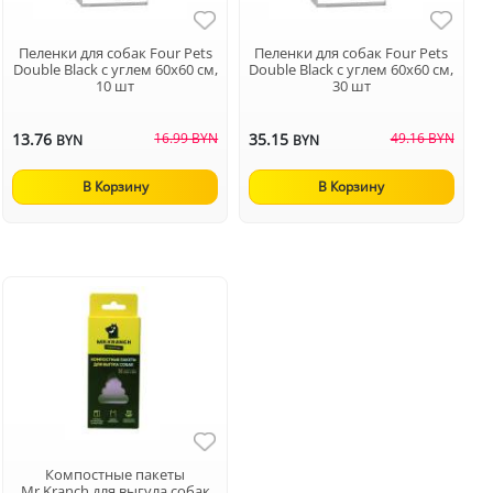
Пеленки для собак Four Pets
Пеленки для собак Four Pets
Double Black с углем 60х60 см,
Double Black с углем 60х60 см,
10 шт
30 шт
13.76
16.99 BYN
35.15
49.16 BYN
BYN
BYN
В Корзину
В Корзину
Компостные пакеты
Mr.Kranch для выгула собак