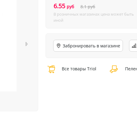
6.55
руб
8.1
руб
В розничных магазинах цена может быть
иной
Забронировать в магазине
Все товары Triol
Пелен