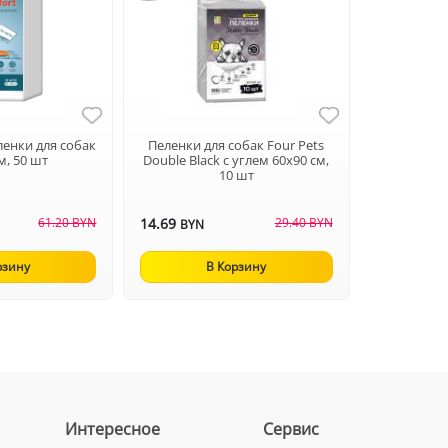
ленки для собак
Пеленки для собак Four Pets
м, 50 шт
Double Black с углем 60х90 см,
10 шт
61.20 BYN
14.69
29.40 BYN
BYN
рзину
В Корзину
Интересное
Сервис