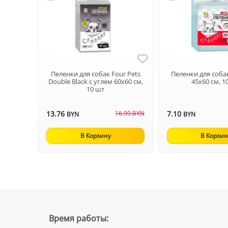
Пеленки для собак Four Pets
Пеленки для собак
Double Black с углем 60х60 см,
45х60 см, 1
10 шт
13.76
16.99 BYN
7.10
BYN
BYN
В Корзину
В Корзин
Время работы: