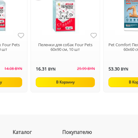
 Four Pets
Пеленки для собак Four Pets
Pet Comfort Пе
0 шт
60х90 см, 10 шт
60х60 с
14.08 BYN
16.31
29.99 BYN
53.30
BYN
BYN
у
В Корзину
В Ко
Каталог
Покупателю