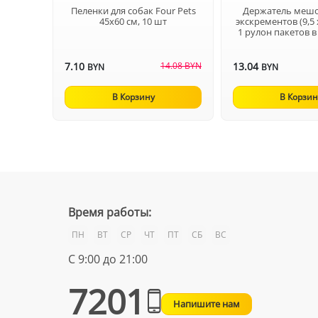
Пеленки для собак Four Pets
Держатель мешо
45х60 см, 10 шт
экскрементов (9,5 x
1 рулон пакетов в
7.10
14.08 BYN
13.04
BYN
BYN
В Корзину
В Корзин
Время работы:
ПН
ВТ
СР
ЧТ
ПТ
СБ
ВС
С 9:00 до 21:00
7201
Напишите нам