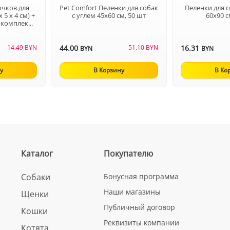
чков для
Pet Comfort Пеленки для собак
Пеленки для с
 5 x 4 см) +
с углем 45х60 см, 50 шт
60х90 с
 комплек...
14.49 BYN
44.00
51.10 BYN
16.31
BYN
BYN
у
В Корзину
В Ко
Каталог
Покупателю
Собаки
Бонусная программа
Наши магазины
Щенки
Публичный договор
Кошки
Реквизиты компании
Котята