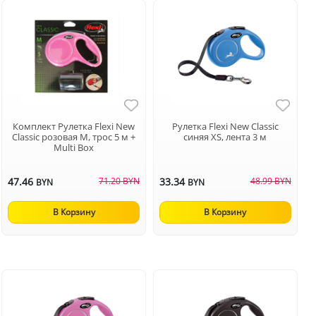
Комплект Рулетка Flexi New
Рулетка Flexi New Classic
Classic розовая M, трос 5 м +
синяя XS, лента 3 м
Multi Box
47.46
71.20 BYN
33.34
48.99 BYN
BYN
BYN
В Корзину
В Корзину