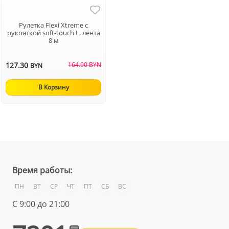
Рулетка Flexi Xtreme с
рукояткой soft-touch L, лента
8 м
127.30
164.90 BYN
BYN
В Корзину
Время работы:
ПН
ВТ
СР
ЧТ
ПТ
СБ
ВС
С 9:00 до 21:00