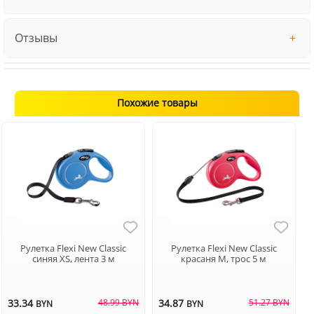
Отзывы
Похожие товары
Рулетка Flexi New Classic
Рулетка Flexi New Classic
синяя XS, лента 3 м
красаня M, трос 5 м
33.34
48.99 BYN
34.87
51.27 BYN
BYN
BYN