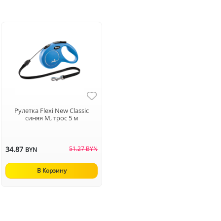
Рулетка Flexi New Classic
синяя M, трос 5 м
34.87
51.27 BYN
BYN
В Корзину