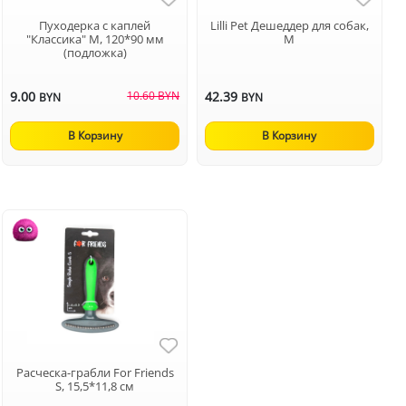
Пуходерка с каплей
Lilli Pet Дешеддер для собак,
"Классика" M, 120*90 мм
М
(подложка)
9.00
10.60 BYN
42.39
BYN
BYN
В Корзину
В Корзину
Расческа-грабли For Friends
S, 15,5*11,8 см