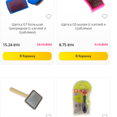
Щетка G7 большая
Щетка G5 малая (с каплей и
трехрядная (с каплей и
граблями)
граблями)
15.24
18.10 BYN
8.75
9.15 BYN
BYN
BYN
В Корзину
В Корзину