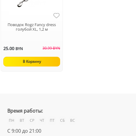
Поводок Rogz Fancy dress
голубой XL, 1,2 м
25.00
30.99 BYN
BYN
В Корзину
Время работы:
ПН
ВТ
СР
ЧТ
ПТ
СБ
ВС
С 9:00 до 21:00