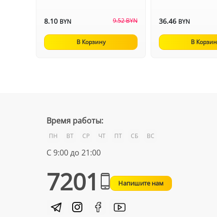
8.10
9.52 BYN
36.46
BYN
BYN
В Корзину
В Корзин
Время работы:
ПН
ВТ
СР
ЧТ
ПТ
СБ
ВС
С 9:00 до 21:00
7201
Напишите нам