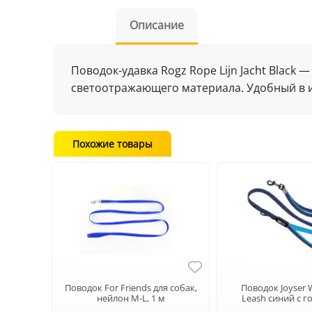
Описание
Поводок-удавка Rogz Rope Lijn Jacht Black
светоотражающего материала. Удобный в и
Похожие товары
Поводок For Friends для собак,
Поводок Joyser 
нейлон M-L, 1 м
Leash синий с г