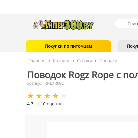
Покупки по питомцам
Поку
Главная
Каталог
Собаки
Поводки
Поводок Rogz Rope с по
артикул: RHLXR09C
4.7
| 10 оценок