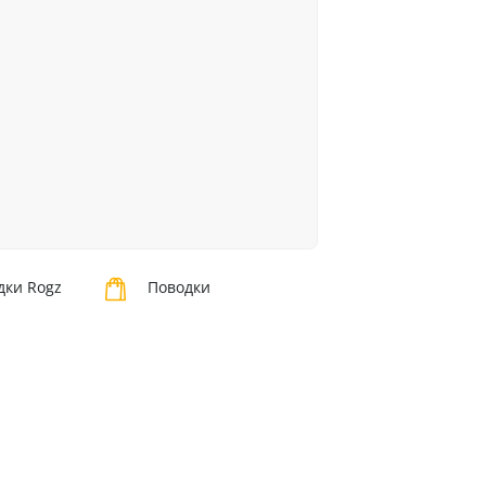
дки Rogz
Поводки