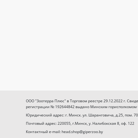
ООО "Зоотерра Плюс" в Торговом реестре 29.12.2022 г. Свид
регистрации № 192644842 выдано Минским горисполкомом 03
Юридический адрес: г. Минск. ул. Шаранговича, д.25, пом. 70
Почтовый адрес: 220055, г.Минск, у. Налибокская 8, оф. 122
Контактный e-mail: head.shop@giperzoo.by