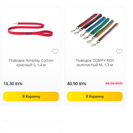
Поводок Amiplay Cotton
Поводок COMFY ROY
красный S, 1,4 м
золотистый M, 1,3 м
16.30
40.90
46.58 BYN
BYN
BYN
В Корзину
В Корзину