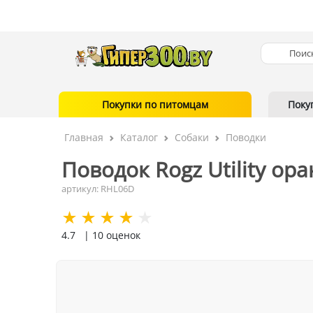
Покупки по питомцам
Поку
Главная
Каталог
Собаки
Поводки
Поводок Rogz Utility ора
артикул: RHL06D
4.7
| 10 оценок