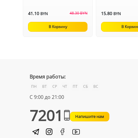
41.10
48.30 BYN
15.80
BYN
BYN
В Корзину
В Корзин
Время работы:
ПН
ВТ
СР
ЧТ
ПТ
СБ
ВС
С 9:00 до 21:00
7201
Напишите нам