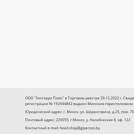
ООО "Зоотерра Плюс" в Торговом реестре 29.12.2022 г. Свид
регистрации № 192644842 выдано Минским горисполкомом 03
Юридический адрес: г. Минск. ул. Шаранговича, д.25, пом. 70
Почтовый адрес: 220055, г.Минск, у. Налибокская 8, оф. 122
Контактный e-mail: head.shop@giperzoo.by