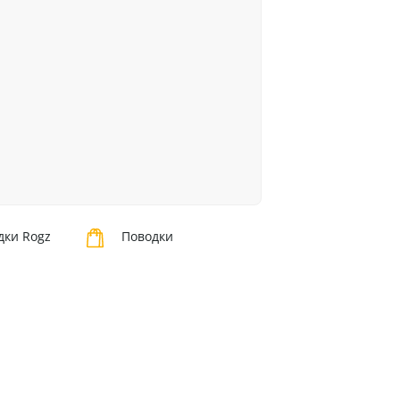
дки Rogz
Поводки