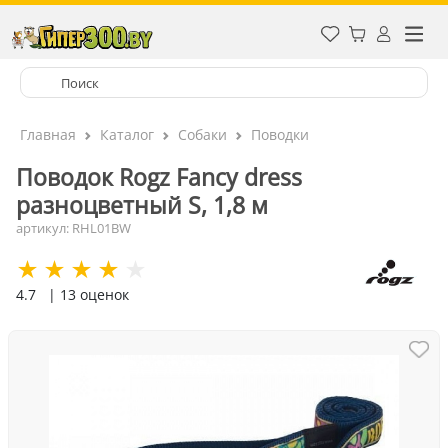
Главная
Каталог
Собаки
Поводки
Поводок Rogz Fancy dress
разноцветный S, 1,8 м
артикул: RHL01BW
4.7
| 13 оценок