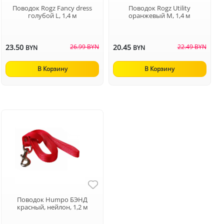
Поводок Rogz Fancy dress
Поводок Rogz Utility
голубой L, 1,4 м
оранжевый M, 1,4 м
23.50
26.99 BYN
20.45
22.49 BYN
BYN
BYN
В Корзину
В Корзину
Поводок Humpo БЭНД
красный, нейлон, 1,2 м