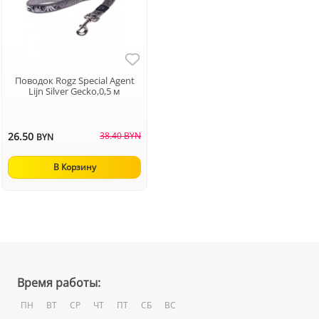
Поводок Rogz Special Agent
Lijn Silver Gecko,0,5 м
26.50
38.40 BYN
BYN
В Корзину
Время работы:
ПН
ВТ
СР
ЧТ
ПТ
СБ
ВС