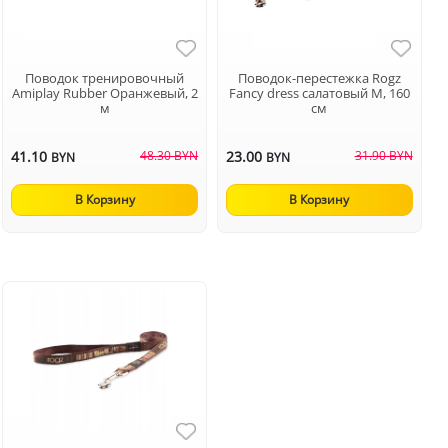
Поводок тренировочный
Поводок-перестежка Rogz
Аmiplay Rubber Оранжевый, 2
Fancy dress салатовый M, 160
м
см
41.10
48.30 BYN
23.00
31.90 BYN
BYN
BYN
В Корзину
В Корзину