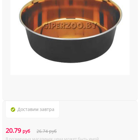
Доставим
завтра
20.79
руб
26.74
руб
В розничных магазинах цена может быть иной