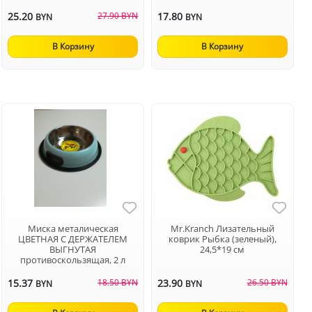
25.20
27.90 BYN
17.80
BYN
BYN
В Корзину
В Корзину
Миска металическая
Mr.Kranch Лизательный
ЦВЕТНАЯ С ДЕРЖАТЕЛЕМ
коврик Рыбка (зеленый),
ВЫГНУТАЯ
24,5*19 см
противоскользящая, 2 л
15.37
18.50 BYN
23.90
26.50 BYN
BYN
BYN