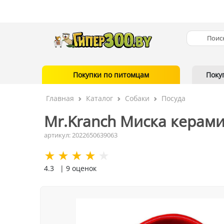
Покупки по питомцам
Поку
Главная
Каталог
Собаки
Посуда
Mr.Kranch Миска керами
артикул: 2022650639063
4.3
| 9 оценок