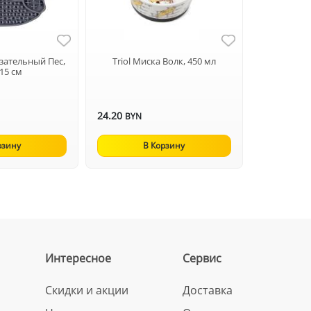
изательный Пес,
Triol Миска Волк, 450 мл
*15 см
24.20
BYN
рзину
В Корзину
Интересное
Сервис
Скидки и акции
Доставка