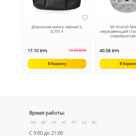
Дорожная миска черная S,
Mr.Kranch Ми
0,751 л
нержавеющей ста
(серебристая),
17.10
19.90 BYN
40.58
BYN
BYN
В Корзину
В Корзин
Время работы:
ПН
ВТ
СР
ЧТ
ПТ
СБ
ВС
С 9:00 до 21:00