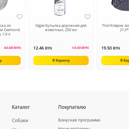
ска из
Gigwi Бутылка дорожная для
Triol Коврик л
ли Daimond
животных, 250 мл
21,5
 1,9 л
43.08 BYN
12.46
13.30 BYN
19.50
BYN
BYN
у
В Корзину
В Ко
Каталог
Покупателю
Собаки
Бонусная программа
Наши магазины