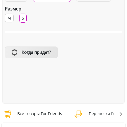
Размер
M
S
Когда придет?
Все товары For Friends
Переноски For Frie