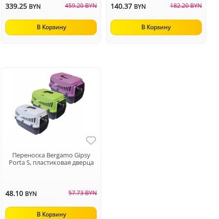
339.25
459.20 BYN
140.37
182.20 BYN
BYN
BYN
В Корзину
В Корзину
Переноска Bergamo Gipsy
Porta S, пластиковая дверца
48.10
57.73 BYN
BYN
В Корзину