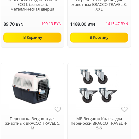
ECO L (зеленая),
животных BRACCO TRAVEL 8,
металлическая дверца
XXL
89.70
109.13 BYN
1189.00
1415.47 BYN
BYN
BYN
В Корзину
В Корзину
Переноска Bergamo для
MP Bergamo Колеса для
животных BRACCO TRAVEL 5,
переноски BRACCO TRAVEL 4-
M
5-6