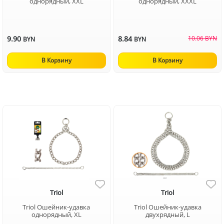
однорядный, XXL
однорядный, XXXL
9.90
8.84
10.06 BYN
BYN
BYN
В Корзину
В Корзину
Triol
Triol
Triol Ошейник-удавка
Triol Ошейник-удавка
однорядный, XL
двухрядный, L