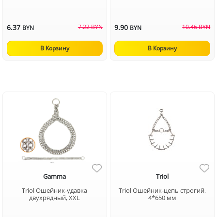
6.37
7.22 BYN
9.90
10.46 BYN
BYN
BYN
В Корзину
В Корзину
Gamma
Triol
Triol Ошейник-удавка
Triol Ошейник-цепь строгий,
двухрядный, XXL
4*650 мм