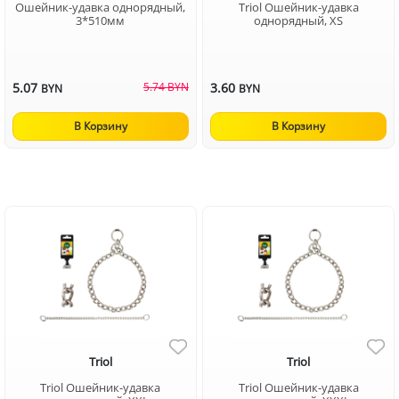
Ошейник-удавка однорядный,
Triol Ошейник-удавка
3*510мм
однорядный, XS
5.07
5.74 BYN
3.60
BYN
BYN
В Корзину
В Корзину
Triol
Triol
Triol Ошейник-удавка
Triol Ошейник-удавка