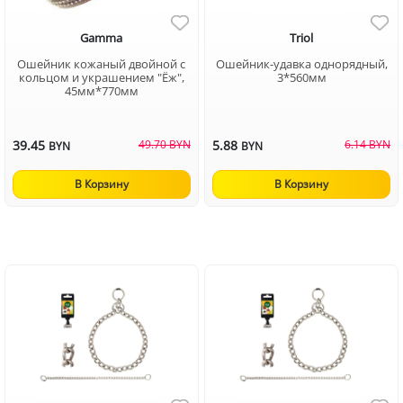
Gamma
Triol
Ошейник кожаный двойной с
Ошейник-удавка однорядный,
кольцом и украшением "Ёж",
3*560мм
45мм*770мм
39.45
49.70 BYN
5.88
6.14 BYN
BYN
BYN
В Корзину
В Корзину