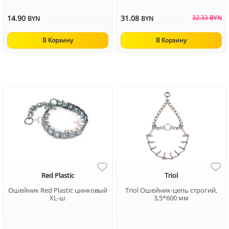
14.90
31.08
32.33 BYN
BYN
BYN
В Корзину
В Корзину
Red Plastic
Triol
Ошейник Red Plastic цинковый
Triol Ошейник-цепь строгий,
XL-ш
3,5*600 мм