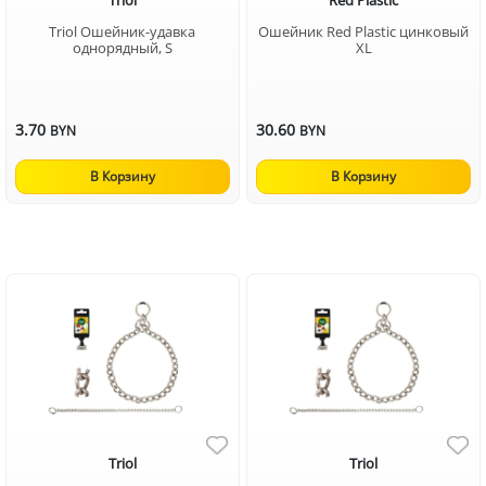
Triol
Red Plastic
Triol Ошейник-удавка
Ошейник Red Plastic цинковый
однорядный, S
XL
3.70
30.60
BYN
BYN
В Корзину
В Корзину
Triol
Triol