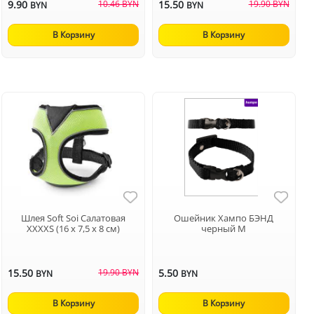
9.90
10.46 BYN
15.50
19.90 BYN
BYN
BYN
В Корзину
В Корзину
Шлея Soft Soi Салатовая
Ошейник Хампо БЭНД
XXXXS (16 х 7,5 х 8 см)
черный М
15.50
19.90 BYN
5.50
BYN
BYN
В Корзину
В Корзину