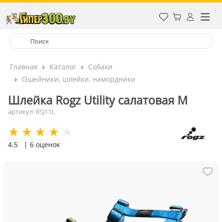
Главная
Каталог
Собаки
Ошейники, шлейки, намордники
Шлейка Rogz Utility салатовая М
артикул: RSJ11L
4.5
| 6 оценок