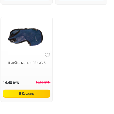
Шлейка мягкая "Бим", S
14.40
16.66 BYN
BYN
В Корзину